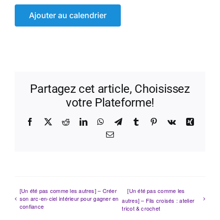
Ajouter au calendrier
Partagez cet article, Choisissez
votre Plateforme!
Facebook
X
Reddit
LinkedIn
WhatsApp
Telegram
Tumblr
Pinterest
Vk
Xing
Email
[Un été pas comme les autres] – Créer
[Un été pas comme les
son arc-en-ciel intérieur pour gagner en
autres] – Fils croisés : atelier
confiance
tricot & crochet