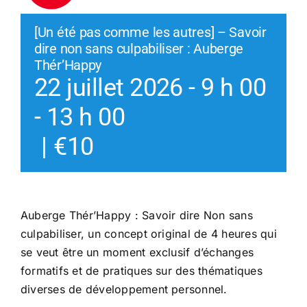
[Un été pas comme les autres] – Savoir
dire non sans culpabiliser : Auberge
Thér’Happy
22 juillet 2026 - 9 h 00
-
13 h 00
|
€10
Auberge Thér’Happy : Savoir dire Non sans
culpabiliser, un concept original de 4 heures qui
se veut être un moment exclusif d’échanges
formatifs et de pratiques sur des thématiques
diverses de développement personnel.