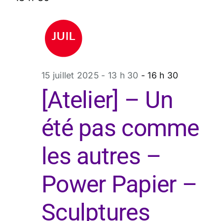
15 juillet 2025 - 13 h 30
-
16 h 30
[Atelier] – Un
été pas comme
les autres –
Power Papier –
Sculptures