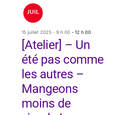
15 juillet 2025 - 9 h 00
-
12 h 00
[Atelier] – Un
été pas comme
les autres –
Mangeons
moins de