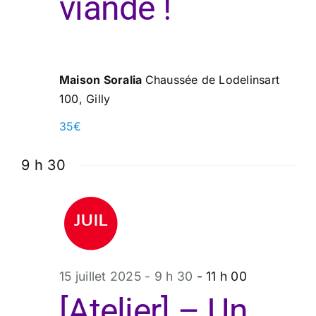
viande !
Maison Soralia
Chaussée de Lodelinsart
100, Gilly
35€
9 h 30
15 juillet 2025 - 9 h 30
-
11 h 00
[Atelier] – Un