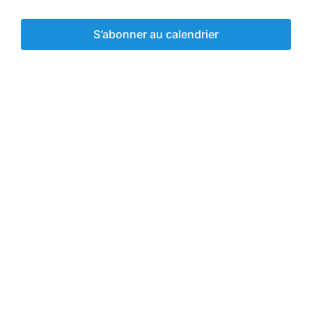
vues
juin
Év
Évènemen
S’abonner au calendrier
2025