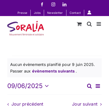
Passer
Facebook
Instagram
LinkedIn
au
Presse
Jobs
Newsletter
Contact
contenu
Évènements
Aucun évènements planifié pour 9 juin 2025.
Notice
Passer aux
évènements suivants
.
for
09/06/2025
Na
Recherc
Recherche
Jour
Sélectionnez
et
de
9
une
navigation
Jour précédent
Jour suivant
date.
de
vu