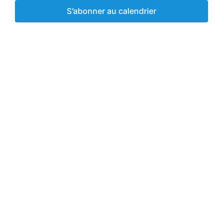
Év
Évènemen
S’abonner au calendrier