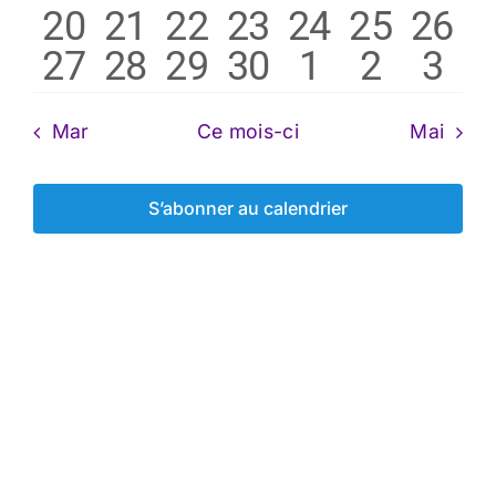
1
1
1
0
0
0
0
20
21
22
23
24
25
26
évènements
évènement
évènement
évènement
évènement
évènem
évèn
0
0
1
0
0
0
0
27
28
29
30
1
2
3
évènement
évènement
évènement
évènements
évènement
évèneme
évèn
évènements
évènements
évènement
évènements
évènement
évènem
évè
Mar
Ce mois-ci
Mai
S’abonner au calendrier