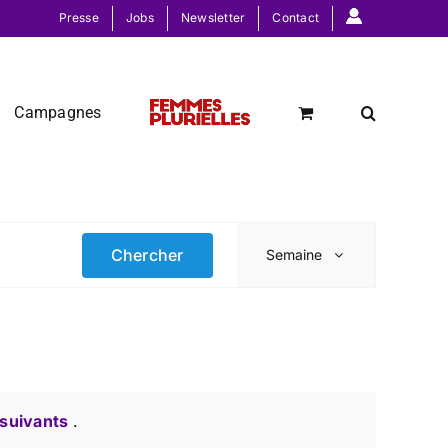
Presse
Jobs
Newsletter
Contact
Campagnes
Navigati
Chercher
Semaine
de
vues
Évèneme
suivants
.