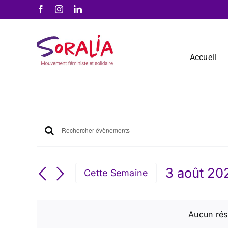
Passer
Facebook
Instagram
LinkedIn
au
contenu
Accueil
Recherche
Saisir
et
mot-
navigation
clé.
3 août 20
de
Cette Semaine
Rechercher
vues
Sélection
Évènements
Évènements
la
par
date
Aucun rés
mot-