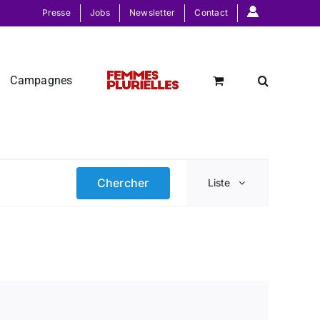
Presse
Jobs
Newsletter
Contact
Campagnes
Navigat
Chercher
Liste
de
vues
Évènem