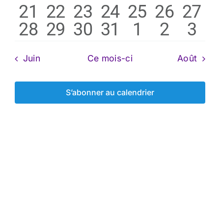
0
0
1
0
0
0
0
21
22
23
24
25
26
27
évènements
évènements
évènement
évènements
évènement
évèneme
évèn
0
0
0
0
0
0
0
28
29
30
31
1
2
3
évènements
évènements
évènement
évènements
évènement
évèneme
évèn
évènements
évènements
évènements
évènements
évènement
évènem
évè
Juin
Ce mois-ci
Août
S’abonner au calendrier