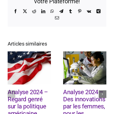
votre Plateforme!
Facebook
X
Reddit
LinkedIn
WhatsApp
Telegram
Tumblr
Pinterest
Vk
Xing
Email
Articles similaires
Analyse 2024 –
Analyse 2024 –
Regard genré
Des innovations
sur la politique
par les femmes,
américaine
pour les