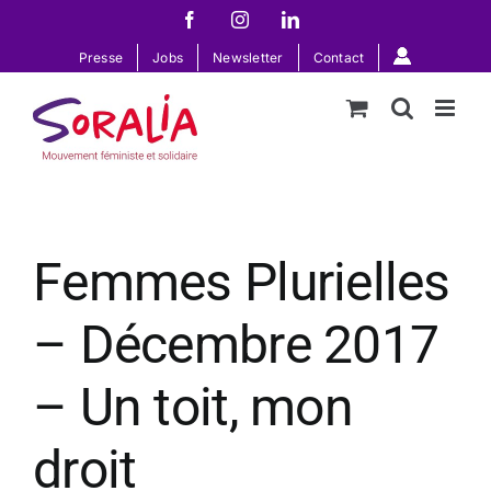
Passer
Facebook
Instagram
LinkedIn
au
Presse
Jobs
Newsletter
Contact
contenu
Femmes Plurielles
– Décembre 2017
– Un toit, mon
droit