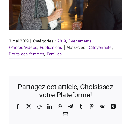
3 mai 2019
|
Catégories :
2019
,
Evenements
/Photos/vidéos
,
Publications
|
Mots-clés :
Citoyenneté
,
Droits des femmes
,
Familles
Partagez cet article, Choisissez
votre Plateforme!
Facebook
X
Reddit
LinkedIn
WhatsApp
Telegram
Tumblr
Pinterest
Vk
Xing
Email