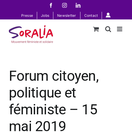
Passer
Facebook
Instagram
LinkedIn
au
Presse
Jobs
Newsletter
Contact
contenu
Forum citoyen,
politique et
féministe – 15
mai 2019