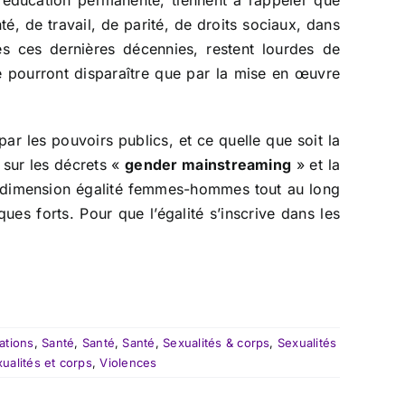
’éducation permanente, tiennent à rappeler que
té, de travail, de parité, de droits sociaux, dans
és ces dernières décennies, restent lourdes de
e pourront disparaître que par la mise en œuvre
ar les pouvoirs publics, et ce quelle que soit la
 sur les décrets «
gender mainstreaming
» et la
la dimension égalité femmes-hommes tout au long
ues forts. Pour que l’égalité s’inscrive dans les
ations
,
Santé
,
Santé
,
Santé
,
Sexualités & corps
,
Sexualités
ualités et corps
,
Violences