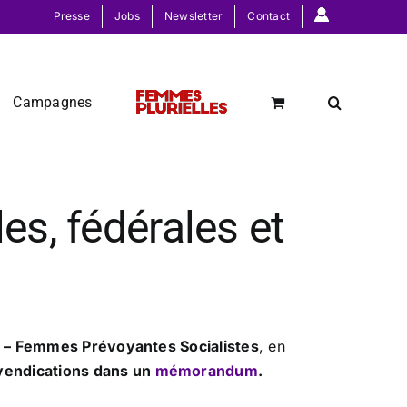
Presse
Jobs
Newsletter
Contact
Campagnes
s, fédérales et
 – Femmes Prévoyantes Socialistes
, en
evendications dans un
mémorandum
.