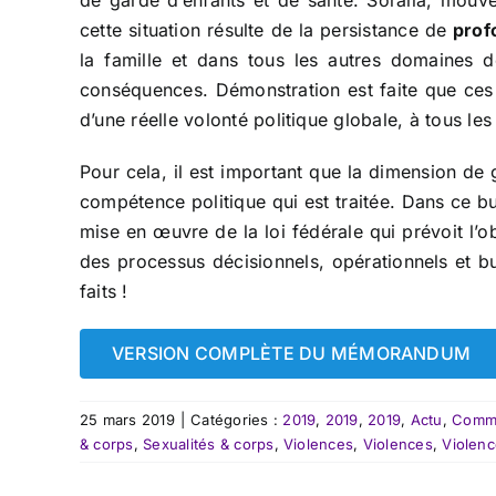
de garde d’enfants et de santé. Soralia, mouv
cette situation résulte de la persistance de
prof
la famille et dans tous les autres domaines d
conséquences. Démonstration est faite que ces 
d’une réelle volonté politique globale, à tous le
Pour cela, il est important que la dimension de 
compétence politique qui est traitée. Dans ce bu
mise en œuvre de la loi fédérale qui prévoit l
des processus décisionnels, opérationnels et bud
faits !
VERSION COMPLÈTE DU MÉMORANDUM
25 mars 2019
|
Catégories :
2019
,
2019
,
2019
,
Actu
,
Commu
& corps
,
Sexualités & corps
,
Violences
,
Violences
,
Violen