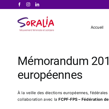
Passer
Facebook
Instagram
LinkedIn
au
contenu
Accueil
Mémorandum 2019 –
européennes
À la veille des élections européennes, fédérales 
collaboration avec la
FCPF-FPS –
Fédération de