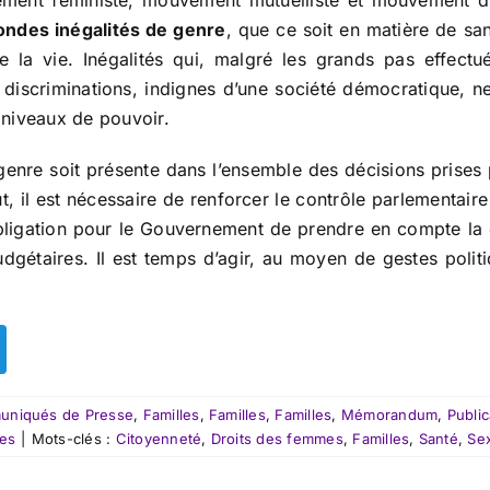
ement féministe, mouvement mutuelliste et mouvement d
ondes inégalités de genre
, que ce soit en matière de san
e la vie. Inégalités qui, malgré les grands pas effectu
discriminations, indignes d’une société démocratique, n
s niveaux de pouvoir.
genre soit présente dans l’ensemble des décisions prises p
t, il est nécessaire de renforcer le contrôle parlementaire
’obligation pour le Gouvernement de prendre en compte 
gétaires. Il est temps d’agir, au moyen de gestes politiq
niqués de Presse
,
Familles
,
Familles
,
Familles
,
Mémorandum
,
Public
ces
|
Mots-clés :
Citoyenneté
,
Droits des femmes
,
Familles
,
Santé
,
Sex