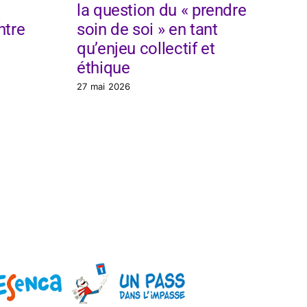
la question du « prendre
pa
ntre
soin de soi » en tant
ré
qu’enjeu collectif et
7 a
éthique
27 mai 2026