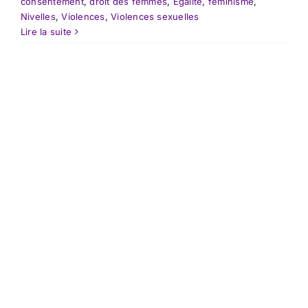
consentement
,
droit des femmes
,
Egalité
,
féminisme
,
Nivelles
,
Violences
,
Violences sexuelles
Lire la suite