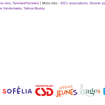
cio-éco
,
FemmesPlurielles
|
Mots-clés :
2021
,
associations
,
Dossier pa
ie Vandemaele
,
Talissa Mupoy