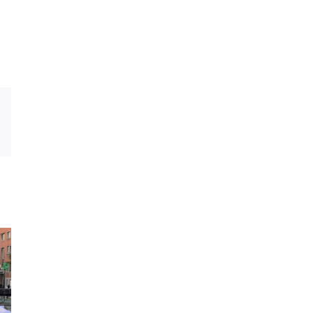
est
Vk
Email