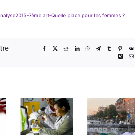
nalyse2015-7ème art-Quelle place pour les femmes ?
tre
Facebook
X
Reddit
LinkedIn
WhatsApp
Telegram
Tumblr
Pinter
Xing