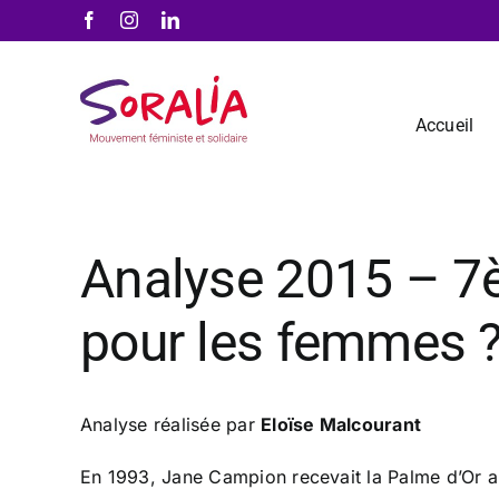
Passer
Facebook
Instagram
LinkedIn
au
contenu
Accueil
Analyse 2015 – 7è
pour les femmes 
Analyse réalisée par
Eloïse Malcourant
En 1993, Jane Campion recevait la Palme d’Or au