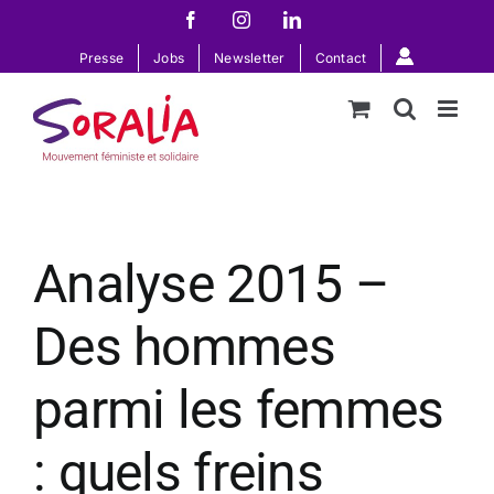
Passer
Facebook
Instagram
LinkedIn
au
Presse
Jobs
Newsletter
Contact
contenu
Analyse 2015 –
Des hommes
parmi les femmes
: quels freins