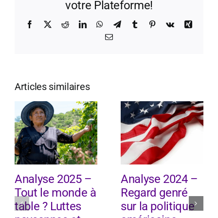
votre Plateforme!
Facebook
X
Reddit
LinkedIn
WhatsApp
Telegram
Tumblr
Pinterest
Vk
Xing
Email
Articles similaires
Analyse 2025 –
Analyse 2024 –
Tout le monde à
Regard genré
table ? Luttes
sur la politique