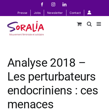
Passer
Facebook
Instagram
LinkedIn
au
Presse
Jobs
Newsletter
Contact
contenu
Analyse 2018 –
Les perturbateurs
endocriniens : ces
menaces