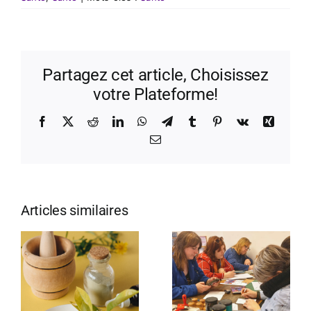
Partagez cet article, Choisissez
votre Plateforme!
Facebook
X
Reddit
LinkedIn
WhatsApp
Telegram
Tumblr
Pinterest
Vk
Xing
Email
Articles similaires