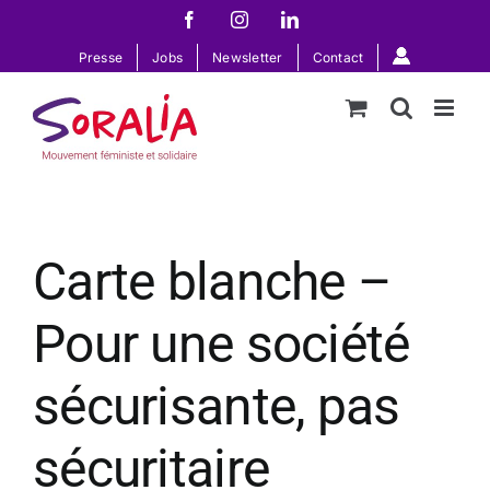
Passer
Facebook
Instagram
LinkedIn
au
Presse
Jobs
Newsletter
Contact
contenu
Carte blanche –
Pour une société
sécurisante, pas
sécuritaire