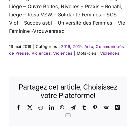
Liège – Ouvre Boites, Nivelles – Praxis – Ronahî,
Liège – Rosa VZW – Solidarité Femmes – SOS
Viol – Succès asbl – Université des Femmes – Vie
Féminine -Vrouwenraad
16 mai 2019
|
Catégories :
2019
,
2019
,
Actu
,
Communiqués
de Presse
,
Violences
,
Violences
|
Mots-clés :
Violences
Partagez cet article, Choisissez
votre Plateforme!
Facebook
X
Reddit
LinkedIn
WhatsApp
Telegram
Tumblr
Pinterest
Vk
Xing
Email