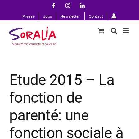
Passer
Facebook
Instagram
LinkedIn
au
Presse
Jobs
Newsletter
Contact
contenu
Etude 2015 – La
fonction de
parenté: une
fonction sociale à