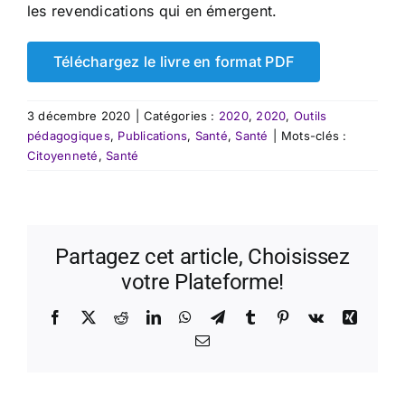
les revendications qui en émergent.
Téléchargez le livre en format PDF
3 décembre 2020
|
Catégories :
2020
,
2020
,
Outils
pédagogiques
,
Publications
,
Santé
,
Santé
|
Mots-clés :
Citoyenneté
,
Santé
Partagez cet article, Choisissez
votre Plateforme!
Facebook
X
Reddit
LinkedIn
WhatsApp
Telegram
Tumblr
Pinterest
Vk
Xing
Email