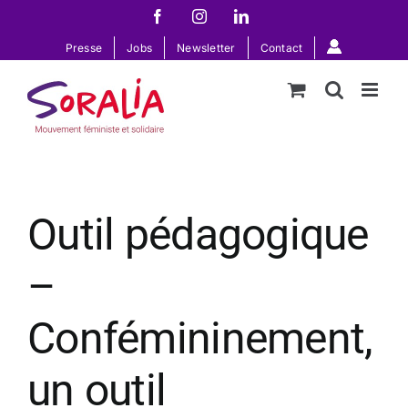
Passer
Facebook
Instagram
LinkedIn
au
Presse
Jobs
Newsletter
Contact
contenu
Outil pédagogique
–
Confémininement,
un outil