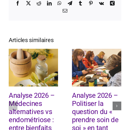
Facebook
X
Reddit
LinkedIn
WhatsApp
Telegram
Tumblr
Pinterest
Vk
Xing
Email
Articles similaires
Analyse 2026 –
Analyse 2026 –
Médecines
Politiser la
alternatives vs
question du «
endométriose :
prendre soin de
entre bienfaits
soi » en tant