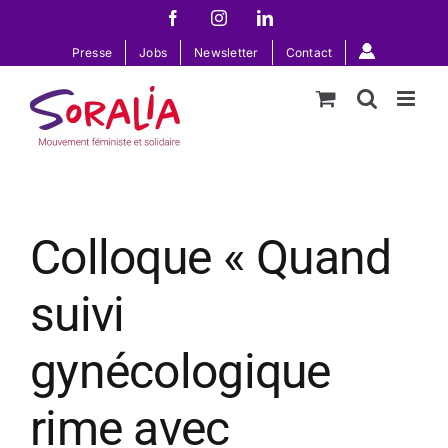
Passer
Facebook
Instagram
LinkedIn
au
Presse
Jobs
Newsletter
Contact
contenu
Colloque « Quand
suivi
gynécologique
rime avec