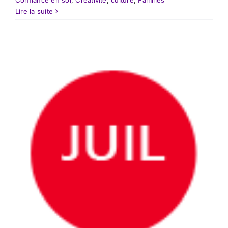
Confiance en soi
,
Créativité
,
culture
,
Familles
Lire la suite