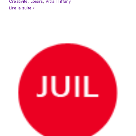
Créativité
,
Loisirs
,
Vitrail Tiffany
Lire la suite