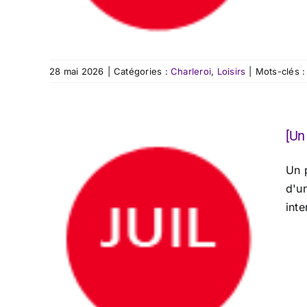
28 mai 2026
|
Catégories :
Charleroi
,
Loisirs
|
Mots-clés 
[Un
Un p
d'u
inte