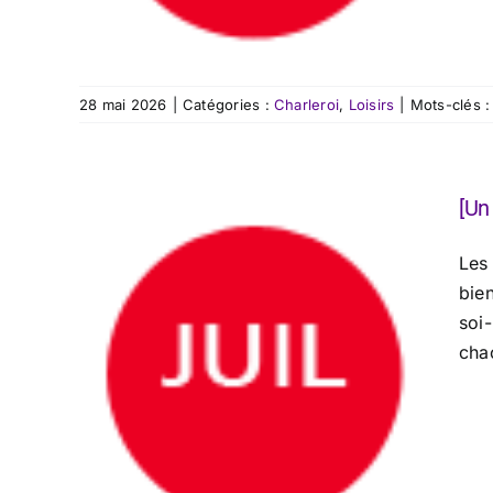
28 mai 2026
|
Catégories :
Charleroi
,
Loisirs
|
Mots-clés 
[Un
Les
bie
soi-
chac