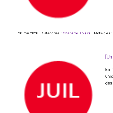
28 mai 2026
|
Catégories :
Charleroi
,
Loisirs
|
Mots-clés 
[Un
En 
uni
des