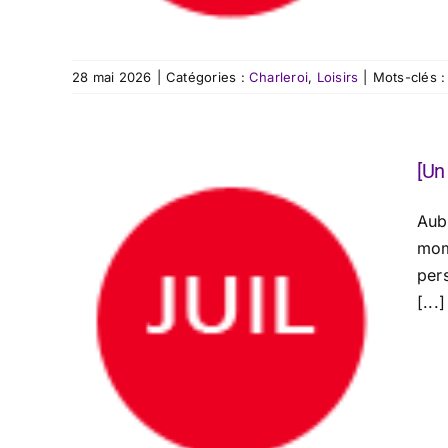
28 mai 2026
|
Catégories :
Charleroi
,
Loisirs
|
Mots-clés 
[Un
Aub
mom
pers
[...]