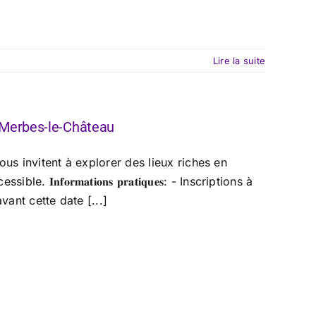
Lire la suite
 Merbes-le-Château
us invitent à explorer des lieux riches en
𝐟𝐨𝐫𝐦𝐚𝐭𝐢𝐨𝐧𝐬 𝐩𝐫𝐚𝐭𝐢𝐪𝐮𝐞𝐬: - Inscriptions à
vant cette date [...]