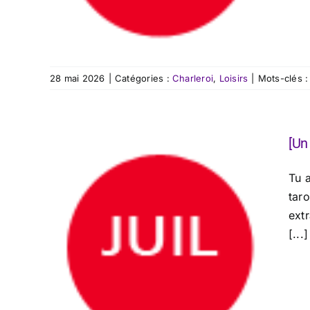
28 mai 2026
|
Catégories :
Charleroi
,
Loisirs
|
Mots-clés 
[Un
Tu 
tar
ext
[...]