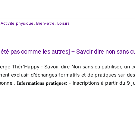
:
Activité physique
,
Bien-être
,
Loisirs
 été pas comme les autres] – Savoir dire non sans c
erge Thér'Happy : Savoir dire Non sans culpabiliser, un co
ent exclusif d’échanges formatifs et de pratiques sur d
onnel. 𝐈𝐧𝐟𝐨𝐫𝐦𝐚𝐭𝐢𝐨𝐧𝐬 𝐩𝐫𝐚𝐭𝐢𝐪𝐮𝐞𝐬: - Inscriptions à pa