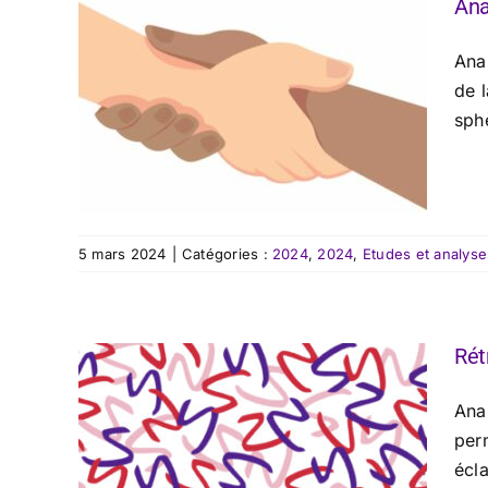
Ana
Ana
de 
sphè
5 mars 2024
|
Catégories :
2024
,
2024
,
Etudes et analyse
Rét
Ana
per
écl