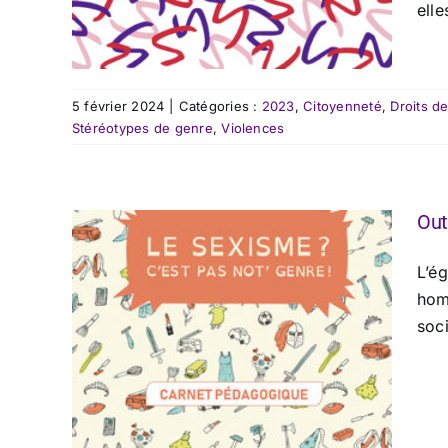
elle
5 février 2024
|
Catégories :
2023
,
Citoyenneté
,
Droits d
Stéréotypes de genre
,
Violences
Out
L’ég
hom
soci