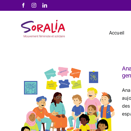
Passer
Facebook
Instagram
LinkedIn
au
contenu
Accueil
Ana
gen
Anal
auj
des 
espa